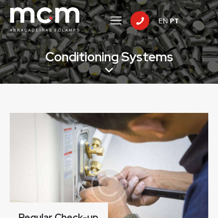
EN
PT
Conditioning Systems
Regular Check-up