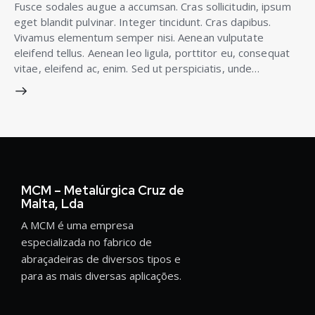
Fusce sodales augue a accumsan. Cras sollicitudin, ipsum
eget blandit pulvinar. Integer tincidunt. Cras dapibus.
Vivamus elementum semper nisi. Aenean vulputate
eleifend tellus. Aenean leo ligula, porttitor eu, consequat
vitae, eleifend ac, enim. Sed ut perspiciatis, unde…
MCM – Metalúrgica Cruz de
Malta, Lda
A MCM é uma empresa
especializada no fabrico de
abraçadeiras de diversos tipos e
para as mais diversas aplicações.