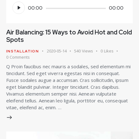
Reprodutor
00:00
00:00
de
áudio
Air Balancing: 15 Ways to Avoid Hot and Cold
Spots
2020-05-14
540
Views
0
Likes
INSTALLATION
0
Comments
Q Proin faucibus nec mauris a sodales, sed elementum mi
tincidunt. Sed eget viverra egestas nisi in consequat.
Fusce sodales augue a accumsan. Cras sollicitudin, ipsum
eget blandit pulvinar. Integer tincidunt. Cras dapibus.
Vivamus elementum semper nisi. Aenean vulputate
eleifend tellus. Aenean leo ligula, porttitor eu, consequat
vitae, eleifend ac, enim. …