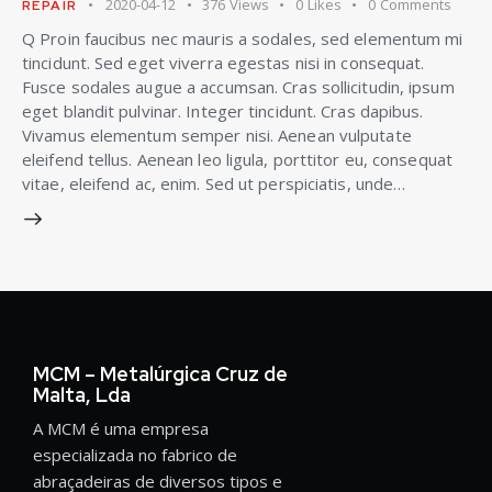
2020-04-12
376
Views
0
Likes
0
Comments
REPAIR
Q Proin faucibus nec mauris a sodales, sed elementum mi
tincidunt. Sed eget viverra egestas nisi in consequat.
Fusce sodales augue a accumsan. Cras sollicitudin, ipsum
eget blandit pulvinar. Integer tincidunt. Cras dapibus.
Vivamus elementum semper nisi. Aenean vulputate
eleifend tellus. Aenean leo ligula, porttitor eu, consequat
vitae, eleifend ac, enim. Sed ut perspiciatis, unde…
MCM – Metalúrgica Cruz de
Malta, Lda
A MCM é uma empresa
especializada no fabrico de
abraçadeiras de diversos tipos e