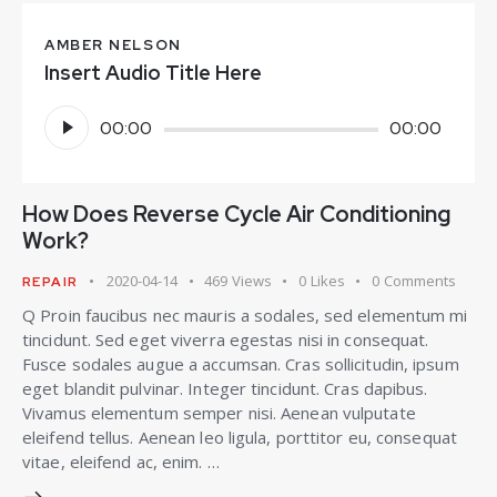
AMBER NELSON
Insert Audio Title Here
Reprodutor
00:00
00:00
de
áudio
How Does Reverse Cycle Air Conditioning
Work?
2020-04-14
469
Views
0
Likes
0
Comments
REPAIR
Q Proin faucibus nec mauris a sodales, sed elementum mi
tincidunt. Sed eget viverra egestas nisi in consequat.
Fusce sodales augue a accumsan. Cras sollicitudin, ipsum
eget blandit pulvinar. Integer tincidunt. Cras dapibus.
Vivamus elementum semper nisi. Aenean vulputate
eleifend tellus. Aenean leo ligula, porttitor eu, consequat
vitae, eleifend ac, enim. …