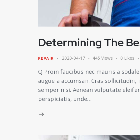
Determining The Bes
2020-04-17
445
Views
0
Likes
REPAIR
Q Proin faucibus nec mauris a sodale
augue a accumsan. Cras sollicitudin,
semper nisi. Aenean vulputate eleifend
perspiciatis, unde…