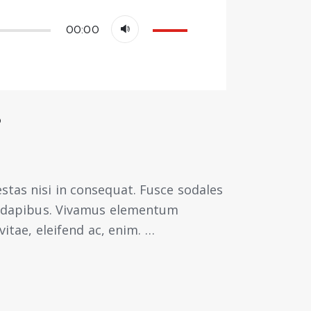
Use
00:00
as
setas
cima/baixo
para
?
aumentar
ou
diminuir
o
stas nisi in consequat. Fusce sodales
volume.
as dapibus. Vivamus elementum
vitae, eleifend ac, enim. …