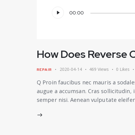
Reprodutor
00:00
de
áudio
How Does Reverse C
2020-04-14
469
Views
0
Likes
REPAIR
Q Proin faucibus nec mauris a sodale
augue a accumsan. Cras sollicitudin,
semper nisi. Aenean vulputate eleifend