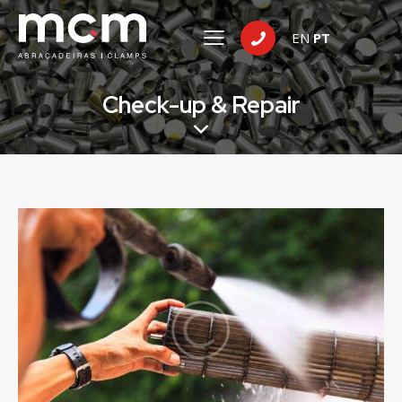
EN
PT
Check-up & Repair