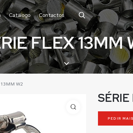
a
Catálogo
Contactos
RIE FLEX 13MM
X 13MM W2
SÉRIE
PEDIR MAI