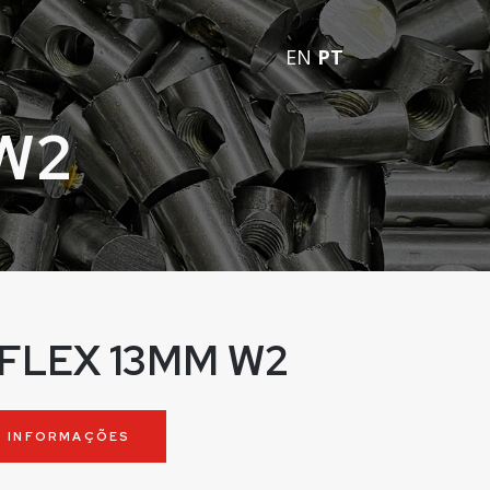
EN
PT
 W2
 FLEX 13MM W2
S INFORMAÇÕES