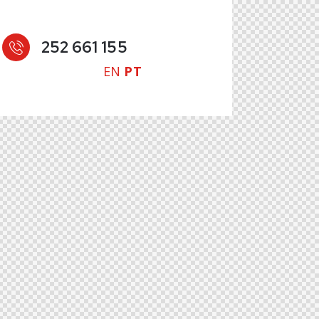
252 661 155
EN
PT